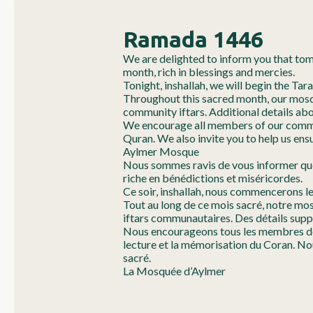
Ramada 1446
We are delighted to inform you that to
month, rich in blessings and mercies.
Tonight, inshallah, we will begin the Ta
Throughout this sacred month, our mosque
community iftars. Additional details ab
We encourage all members of our communi
Quran. We also invite you to help us ens
Aylmer Mosque
Nous sommes ravis de vous informer que
riche en bénédictions et miséricordes.
Ce soir, inshallah, nous commencerons l
Tout au long de ce mois sacré, notre mos
iftars communautaires. Des détails sup
Nous encourageons tous les membres de no
lecture et la mémorisation du Coran. No
sacré.
La Mosquée d’Aylmer