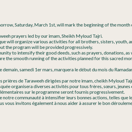
morrow, Saturday, March 1st, will mark the beginning of the mont
raweeh prayers led by our imam, Sheikh Myloud Tajri.
 will organize various activities for all brothers, sisters, youth,
out the program will be provided progressively.
ty to intensify their good deeds, such as prayers, donations, as 
ure the smooth running of the activities planned for this sacred mon
 demain, samedi 1er mars, marquera le début du mois du Ramadan
es prières de Taraweeh dirigées par notre imam, cheikh Myloud Tajr
quée organisera diverses activités pour tous frères, sœurs, jeunes
plémentaires sur le programme seront fournis progressivement.
tre communauté à intensifier leurs bonnes actions, telles que les 
us vous invitons également à nous aider à assurer le bon dérouleme