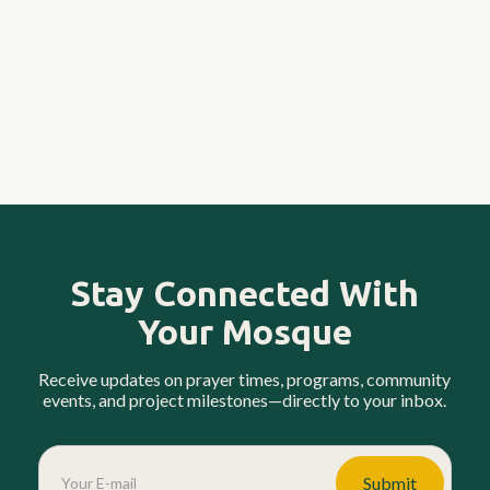
Stay Connected With
Your Mosque
Receive updates on prayer times, programs, community
events, and project milestones—directly to your inbox.