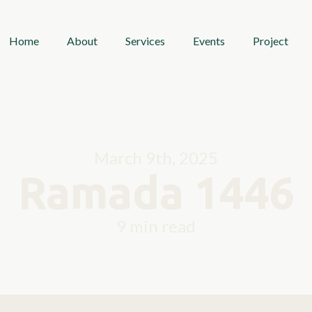
Home
About
Services
Events
Project
March 9th, 2025
Ramada 1446
9 min read