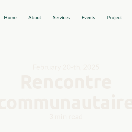
Home
About
Services
Events
Project
February 20-th, 2025
Rencontre
communautair
3 min read