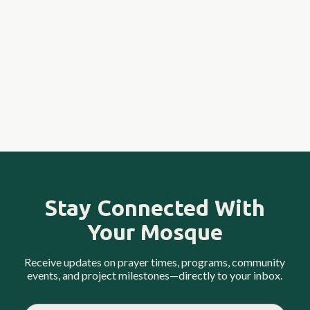
Learn more
Le
Stay Connected With
Your Mosque
Receive updates on prayer times, programs, community
events, and project milestones—directly to your inbox.