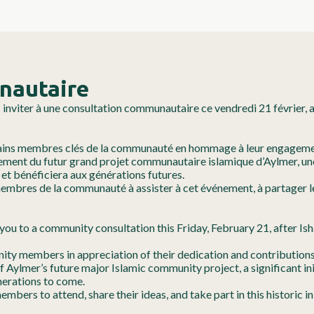
nautaire
inviter à une consultation communautaire ce vendredi 21 février, apr
tains membres clés de la communauté en hommage à leur engagement
ment du futur grand projet communautaire islamique d’Aylmer, une i
et bénéficiera aux générations futures.
bres de la communauté à assister à cet événement, à partager leur
ou to a community consultation this Friday, February 21, after Isha 
ty members in appreciation of their dedication and contributions
ylmer’s future major Islamic community project, a significant initi
nerations to come.
ers to attend, share their ideas, and take part in this historic ini